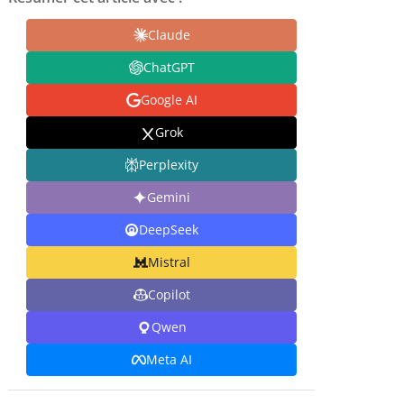
Claude
ChatGPT
Google AI
Grok
Perplexity
Gemini
DeepSeek
Mistral
Copilot
Qwen
Meta AI