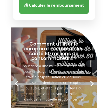
💰 Calculer le remboursement
Comment utiliser le
comparateur mutuelles
santé 60 millions de
consommateurs ?
Souscrire à une mutuelle est essentiel
pour envisager le remboursement de
frais d'hospitalisation ou de soins,
qu'ils soient dentaires, d'ordre optique
ou autre, et établis par un devis ou
non. Pour vous ou votre famille, le
choix de la mutuelle est donc central
si...