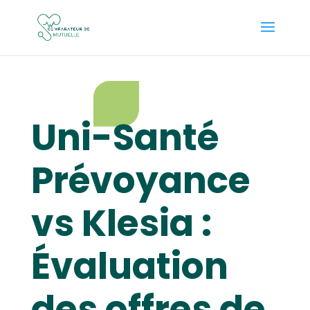
Uni-Santé
Prévoyance
vs Klesia :
Évaluation
des offres de