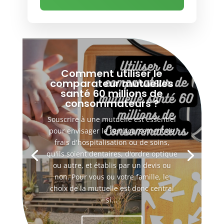
Comment utiliser le
comparateur mutuelles
santé 60 millions de
consommateurs ?
Souscrire à une mutuelle est essentiel
pour envisager le remboursement de
frais d'hospitalisation ou de soins,
qu'ils soient dentaires, d'ordre optique
ou autre, et établis par un devis ou
non. Pour vous ou votre famille, le
choix de la mutuelle est donc central
si...