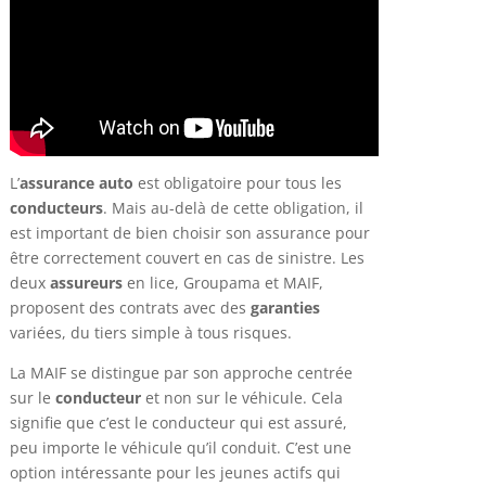
L’
assurance auto
est obligatoire pour tous les
conducteurs
. Mais au-delà de cette obligation, il
est important de bien choisir son assurance pour
être correctement couvert en cas de sinistre. Les
deux
assureurs
en lice, Groupama et MAIF,
proposent des contrats avec des
garanties
variées, du tiers simple à tous risques.
La MAIF se distingue par son approche centrée
sur le
conducteur
et non sur le véhicule. Cela
signifie que c’est le conducteur qui est assuré,
peu importe le véhicule qu’il conduit. C’est une
option intéressante pour les jeunes actifs qui