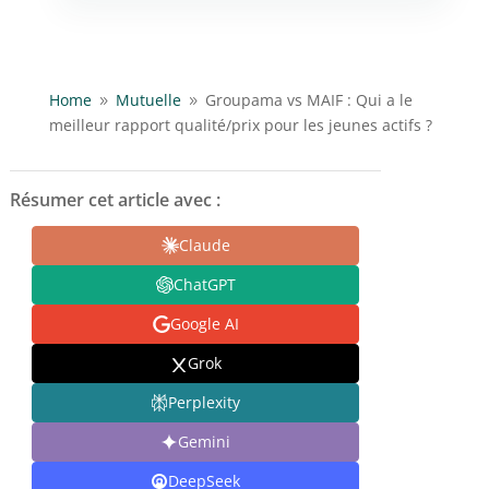
Home
Mutuelle
Groupama vs MAIF : Qui a le
9
9
meilleur rapport qualité/prix pour les jeunes actifs ?
Résumer cet article avec :
Claude
ChatGPT
Google AI
Grok
Perplexity
Gemini
DeepSeek