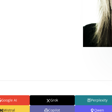
Google AI
Grok
Perplexity
Mistral
Copilot
Qwen