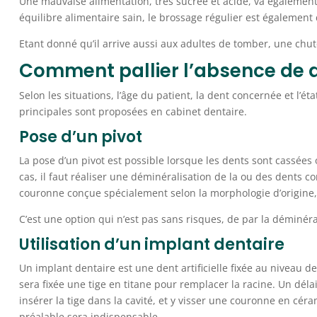
Une mauvaise alimentation, très sucrée et acide, va également en
équilibre alimentaire sain, le brossage régulier est également 
Etant donné qu’il arrive aussi aux adultes de tomber, une chut
Comment pallier l’absence de d
Selon les situations, l’âge du patient, la dent concernée et l’éta
principales sont proposées en cabinet dentaire.
Pose d’un pivot
La pose d’un pivot est possible lorsque les dents sont cassées 
cas, il faut réaliser une déminéralisation de la ou des dents co
couronne conçue spécialement selon la morphologie d’origine, 
C’est une option qui n’est pas sans risques, de par la déminéra
Utilisation d’un implant dentaire
Un implant dentaire est une dent artificielle fixée au niveau de
sera fixée une tige en titane pour remplacer la racine. Un déla
insérer la tige dans la cavité, et y visser une couronne en céra
préalable sera indispensable.