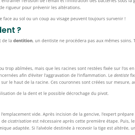
traîner l’érosion de l’émail et l’infiltration des bactéries sous la
de rigueur pour prévenir les altérations.
e face au sol ou un coup au visage peuvent toujours survenir !
ent ?
t de la
dentition
, un dentiste ne procédera pas aux mêmes soins. T
ou trop abîmées, mais que les racines sont restées fixée sur l’os en
ncernées afin d’éviter l’aggravation de l’inflammation. Le
dentiste
fi
sur le haut de la racine. Ces couronnes sont créées sur mesure, a
lisation de la dent et le possible décrochage du pivot.
 l’emplacement vide. Après incision de la gencive, l’expert prépare 
i de
cicatrisation
est nécessaire après cette première étape. Puis, le
mique adaptée. Si l’alvéole destinée à recevoir la tige est altérée, 