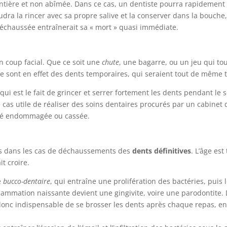
 entière et non abîmée. Dans ce cas, un dentiste pourra rapidement a
audra la rincer avec sa propre salive et la conserver dans la bouche, 
échaussée entraînerait sa « mort » quasi immédiate.
n coup facial. Que ce soit une
chute
, une bagarre, ou un jeu qui to
 Ce sont en effet des dents temporaires, qui seraient tout de même 
i est le fait de grincer et serrer fortement les dents pendant le s
ce cas utile de réaliser des soins dentaires procurés par un cabine
été endommagée ou cassée.
ées dans les cas de déchaussements des
dents définitives
. L’âge es
t croire.
e
bucco-dentaire
, qui entraîne une prolifération des bactéries, puis l
nflammation naissante devient une gingivite, voire une parodontite.
t donc indispensable de se brosser les dents après chaque repas,