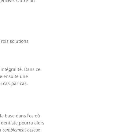
 gencive. Outre un
rois solutions
 intégralité. Dans ce
xe ensuite une
u cas-par-cas.
la base dans l’os où
 dentiste pourra alors
un
comblement osseux