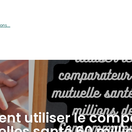
ions…
t utiliser le comp
lles santé 60 milli