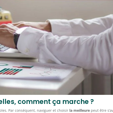
elles, comment ça marche ?
bles. Par conséquent, naviguer et choisir
la meilleure
peut être s’av