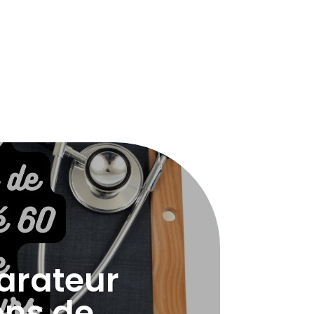
arateur
ons de