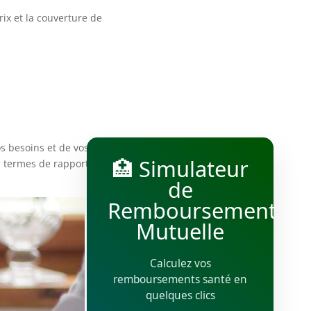
rix et la couverture de
s besoins et de vos
🏥 Simulateur
n termes de rapport
de
Remboursement
Mutuelle
Calculez vos
remboursements santé en
quelques clics