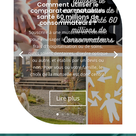
Comment utiliser le
comparateur mutuelles
santé 60 millions de
consommateurs ?
Souscrire à une mutuelle est essentiel
pour envisager le remboursement de
frais d'hospitalisation ou de soins,
qu'ils soient dentaires, d'ordre optique
ou autre, et établis par un devis ou
non. Pour vous ou votre famille, le
choix de la mutuelle est donc central
si...
Lire plus