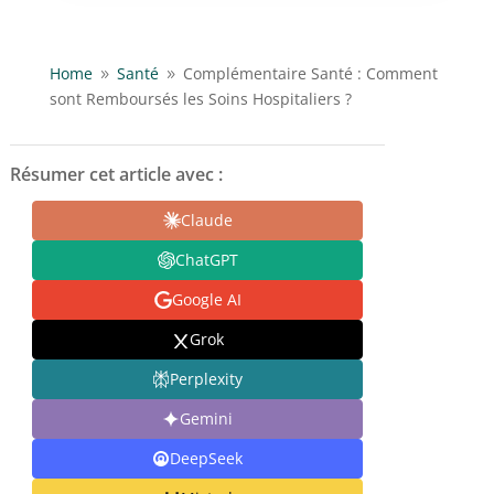
Home
Santé
Complémentaire Santé : Comment
9
9
sont Remboursés les Soins Hospitaliers ?
Résumer cet article avec :
Claude
ChatGPT
Google AI
Grok
Perplexity
Gemini
DeepSeek