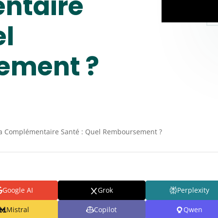
ntaire
el
ement ?
 la Complémentaire Santé : Quel Remboursement ?
Google AI
Grok
Perplexity
Mistral
Copilot
Qwen