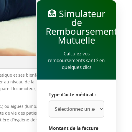
🏥 Simulateur
de
Remboursement
Mutuelle
Calculez vos
remboursements santé en
quelques clics
tique et ses bienfaits.
er au niveau de la
ppareil locomoteur, en
Type d'acte médical :
c.) ou aiguës (lumbago,
té de vie des patients.
ière d’hygiène de vie,
Montant de la facture