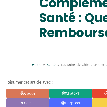
Compléme
Santé : Qu
Rembours
Home
Santé
Les Soins de Chiropraxie et
9
9
Résumer cet article avec :
Claude
ChatGPT
Gemini
DeepSeek