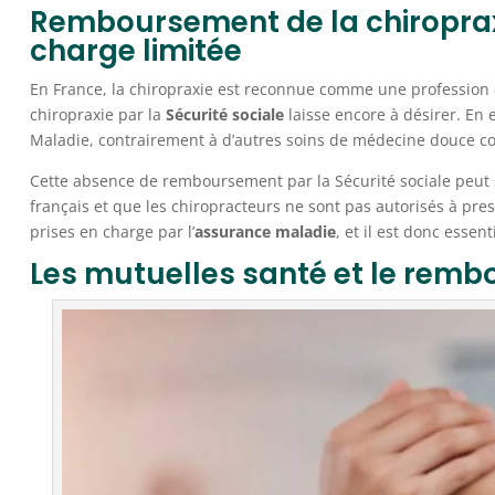
Remboursement de la chiropraxie
charge limitée
En France, la chiropraxie est reconnue comme une profession
chiropraxie par la
Sécurité sociale
laisse encore à désirer. En 
Maladie, contrairement à d’autres soins de médecine douce co
Cette absence de remboursement par la Sécurité sociale peut s’
français et que les chiropracteurs ne sont pas autorisés à pre
prises en charge par l’
assurance maladie
, et il est donc essen
Les mutuelles santé et le remb