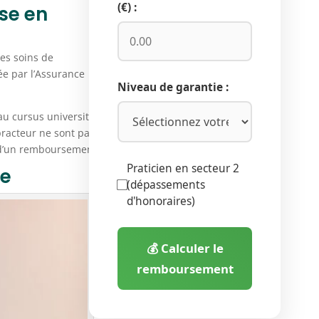
(€) :
ise en
es soins de
ée par l’Assurance
Niveau de garantie :
au cursus universitaire
practeur ne sont pas
 d’un remboursement.
Praticien en secteur 2
ie
(dépassements
d'honoraires)
💰 Calculer le
remboursement