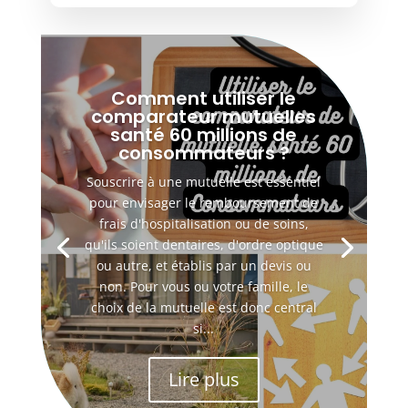
Comment utiliser le
comparateur mutuelles
santé 60 millions de
consommateurs ?
Souscrire à une mutuelle est essentiel
pour envisager le remboursement de
frais d'hospitalisation ou de soins,
qu'ils soient dentaires, d'ordre optique
ou autre, et établis par un devis ou
non. Pour vous ou votre famille, le
choix de la mutuelle est donc central
si...
Lire plus