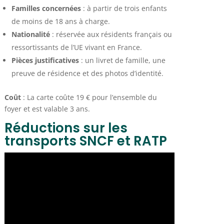
Familles concernées
: à partir de trois enfants
de moins de 18 ans à charge.
Nationalité
: réservée aux résidents français ou
ressortissants de l’UE vivant en France.
Pièces justificatives
: un livret de famille, une
preuve de résidence et des photos d’identité.
Coût
: La carte coûte 19 € pour l’ensemble du
foyer et est valable 3 ans.
Réductions sur les
transports SNCF et RATP