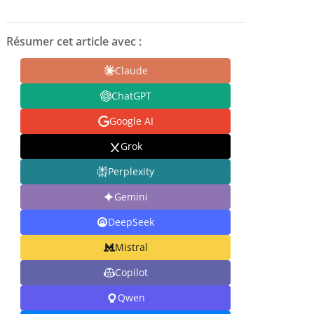
Résumer cet article avec :
Claude
ChatGPT
Google AI
Grok
Perplexity
Gemini
DeepSeek
Mistral
Copilot
Qwen