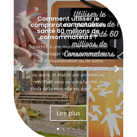
Comment utiliser le
comparateur mutuelles
santé 60 millions de
consommateurs ?
Souscrire à une mutuelle est essentiel
pour envisager le remboursement de
frais d'hospitalisation ou de soins,
qu'ils soient dentaires, d'ordre optique
ou autre, et établis par un devis ou
non. Pour vous ou votre famille, le
choix de la mutuelle est donc central
si...
Lire plus