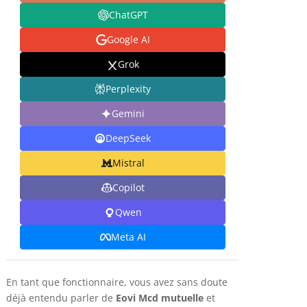
ChatGPT
Google AI
Grok
Perplexity
Gemini
DeepSeek
Mistral
Copilot
Qwen
Meta AI
En tant que fonctionnaire, vous avez sans doute
déjà entendu parler de
Eovi Mcd mutuelle
et