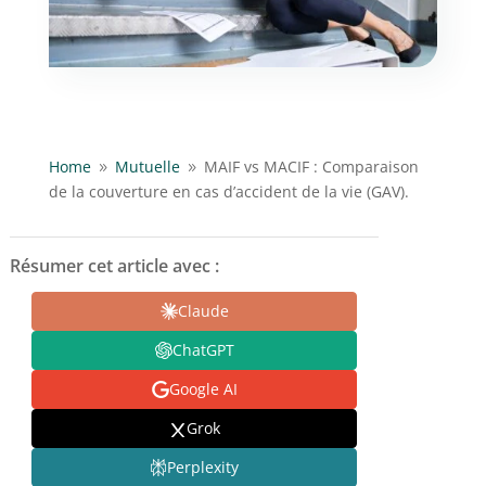
Home
Mutuelle
MAIF vs MACIF : Comparaison
9
9
de la couverture en cas d’accident de la vie (GAV).
Résumer cet article avec :
Claude
ChatGPT
Google AI
Grok
Perplexity