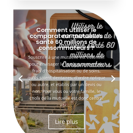
Comment utiliser le
comparateur mutuelles
santé 60 millions de
consommateurs ?
Souscrire à une mutuelle est essentiel
pour envisager le remboursement de
frais d'hospitalisation ou de soins,
qu'ils soient dentaires, d'ordre optique
ou autre, et établis par un devis ou
non. Pour vous ou votre famille, le
choix de la mutuelle est donc central
si...
Lire plus