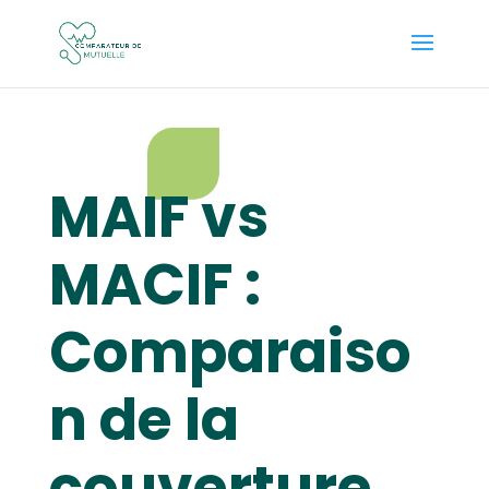
MAIF vs
MACIF :
Comparaiso
n de la
couverture