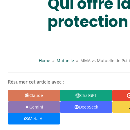
Qui offre l
protection
Home
Mutuelle
MMA vs Mutuelle de Poitie
9
9
Résumer cet article avec :
Claude
ChatGPT
Gemini
DeepSeek
Meta AI