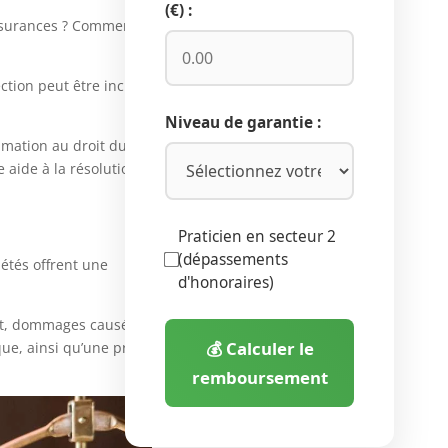
(€) :
Assurances ? Comment
ction peut être incluse
Niveau de garantie :
mmation au droit du
e aide à la résolution
Praticien en secteur 2
(dépassements
étés offrent une
d'honoraires)
trat, dommages causés
💰 Calculer le
ue, ainsi qu’une prise
remboursement