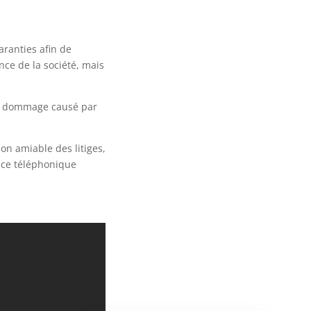
aranties afin de
nce de la société, mais
 un dommage causé par
on amiable des litiges,
nce téléphonique