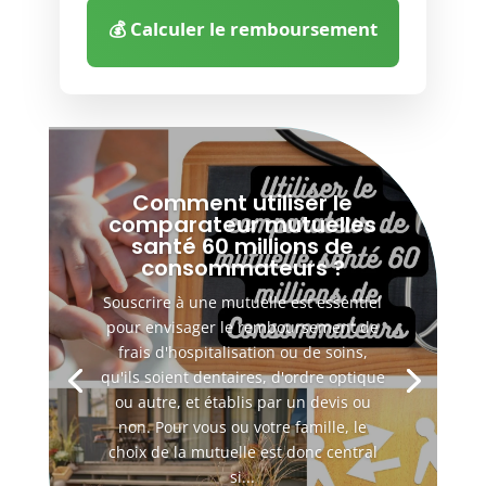
💰 Calculer le remboursement
Comment utiliser le
comparateur mutuelles
santé 60 millions de
consommateurs ?
Souscrire à une mutuelle est essentiel
pour envisager le remboursement de
frais d'hospitalisation ou de soins,
qu'ils soient dentaires, d'ordre optique
ou autre, et établis par un devis ou
non. Pour vous ou votre famille, le
choix de la mutuelle est donc central
si...